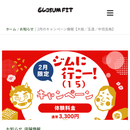
内
容
を
ス
キ
ホーム
お知らせ
2月のキャンペーン情報【大阪／玉造／中百舌鳥】
ッ
プ
お知らせ
,
店舗情報