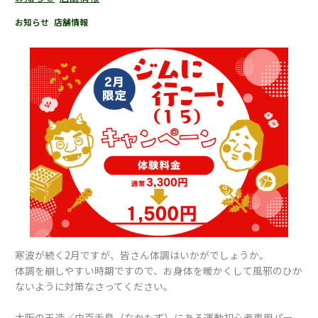
お知らせ
,
店舗情報
|
2026年2月9日
寒波が続く2月ですが、皆さん体調はいかがでしょうか。
体調を崩しやすい時期ですので、お身体を暖かくして風邪のひか
ないように対策なさってください。
大阪の玉造／中百舌鳥（なかもず）にある運動初心者専用パー